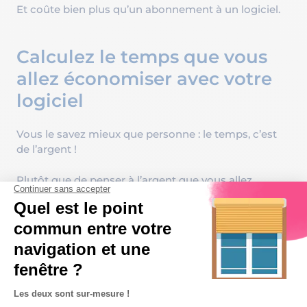
Et coûte bien plus qu’un abonnement à un logiciel.
Calculez le temps que vous
allez économiser avec votre
logiciel
Vous le savez mieux que personne : le temps, c’est
de l’argent !
Plutôt que de penser à l’argent que vous allez
économiser avec un logiciel gratuit, pensez plutôt
au
temps que vous allez gagner avec votre logiciel.
Ce temps économisé sur vos chiffrages, vous allez
pouvoir l’investir pour faire encore plus de devis,
prospecter, vendre, conseiller, faire grandir votre
entreprise.