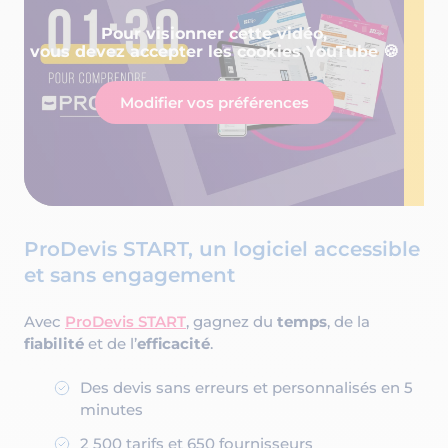
Pour visionner cette vidéo,
vous devez accepter les cookies YouTube 🍪
Modifier vos préférences
ProDevis START, un logiciel accessible
et sans engagement
Avec
ProDevis START
, gagnez du
temps
, de la
fiabilité
et de l’
efficacité
.
Des devis sans erreurs et personnalisés en 5
minutes
2 500 tarifs et 650 fournisseurs