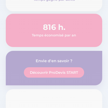
816 h.
Temps économisé par an
Envie d'en savoir ?
Découvrir ProDevis START