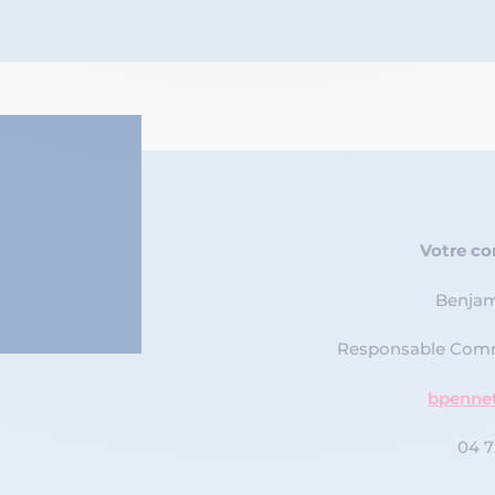
Votre co
Benja
Responsable Comm
bpenne
04 7