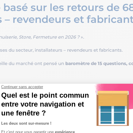
basé sur les retours de 6
s – revendeurs et fabrican
iserie, Store, Fermeture en 2026 ?
».
es du secteur, installateurs – revendeurs et fabricants.
veille du marché ont pensé un
baromètre de 15 questions, co
ients
on des
solutions du Groupe ELCIA
, y ont répondu anonymem