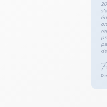
20
s’
ém
on
ré
pr
pa
de
Fa
Dir