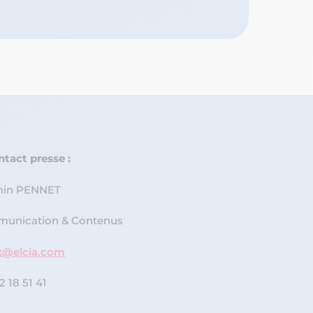
ntact presse :
min PENNET
unication & Contenus
t@elcia.com
2 18 51 41