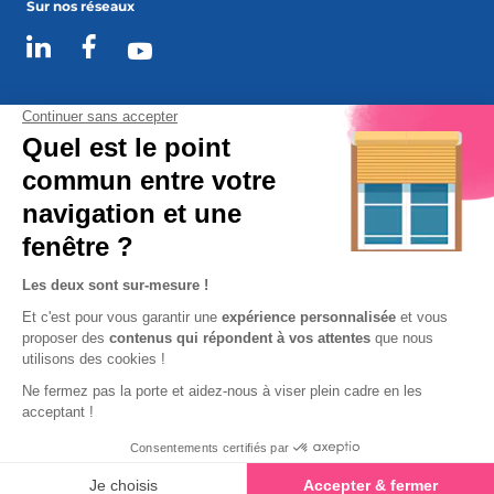
Sur nos réseaux
Espace client
Support
MyPricer DE
MyPricer PL
2026 © Elcia
Cookies
Mentions légales
Protection des données personnelles