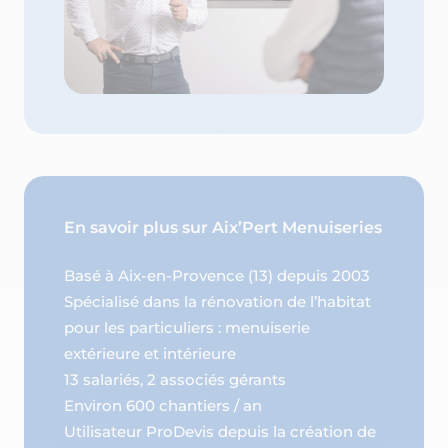
En savoir plus sur Aix’Pert Menuiseries
Basé à Aix-en-Provence (13) depuis 2003
Spécialisé dans la rénovation de l’habitat
pour les particuliers : menuiserie
extérieure et intérieure
13 salariés, 2 associés gérants
Environ 600 chantiers / an
Utilisateur ProDevis depuis la création de