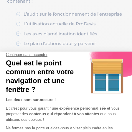
contenant :
L’audit sur le fonctionnement de l’entreprise
L’utilisation actuelle de ProDevis
Les axes d’amélioration identifiés
Le plan d’actions pour y parvenir
Ce plan d’actions, à court, moyen où long terme
présente tous les leviers de croissance de
l’entreprise. L’expert ELCIA se tient à disposition
pour accompagner l’entreprise dans sa réalisation.
Les bénéfices pour le gérant
et ses collaborateurs
En tant que cheffe de l’entreprise, Magali Fresia-
Vauloup est naturellement la grande gagnante de