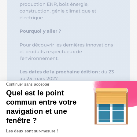
production ENR, bois énergie,
construction, génie climatique et
électrique.
Pourquoi y aller ?
Pour découvrir les dernières innovations
et produits respectueux de
l’environnement.
Les dates de la prochaine édition
: du 23
au 25 mars 2027
Lieu
: Lyon – Eurexpo
En savoir plus