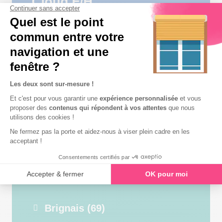
Cloud F/H
Brignais (69)
Hybride
PRODUIT
17/06/2026
QA Automaticien – Sénior
F/H
Brignais (69)