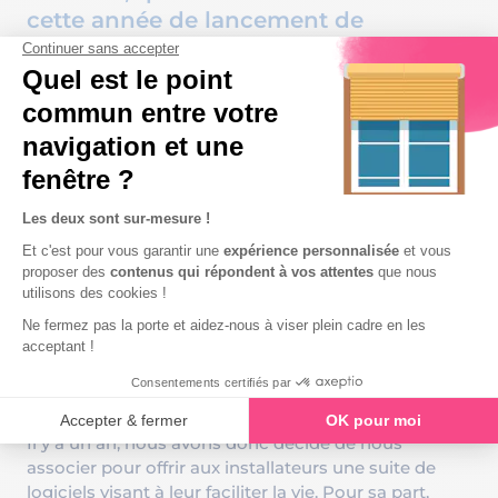
cette année de lancement de
Krafteo ?
« Krafteo est né de quatre éditeurs experts de leur
métier. Benjamin TARRIER (Krafteo), Charles PELLE
(Revel’Home),
Jean-Bernard MELET (Eldo), et moi sommes
convaincus d’une chose : un éditeur de logiciels ne
peut pas être bon partout et doit se concentrer sur
son cœur de métier.
Pour autant, les besoins de nos clients ne cessent
d’évoluer et vont au-delà de ce que chacun d’entre
nous propose. Nous savions que c’était ensemble,
que nous allions répondre à la diversité de ces
besoins !
Il y a un an, nous avons donc décidé de nous
associer pour offrir aux installateurs une suite de
logiciels visant à leur faciliter la vie. Pour sa part,