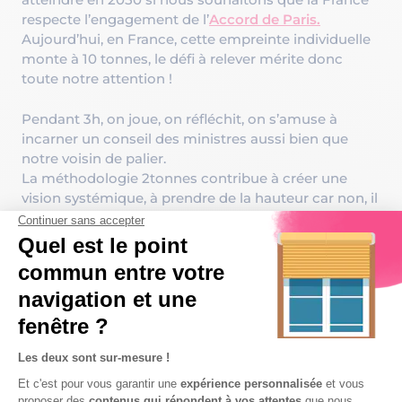
respecte l’engagement de l’
Accord de Paris.
Aujourd’hui, en France, cette empreinte individuelle
monte à 10 tonnes, le défi à relever mérite donc
toute notre attention !
Pendant 3h, on joue, on réfléchit, on s’amuse à
incarner un conseil des ministres aussi bien que
notre voisin de palier.
La méthodologie 2tonnes contribue à créer une
vision systémique, à prendre de la hauteur car non, il
n’y a pas que le carbone dans la vie ! Elle permet
aussi d’apprendre par l’action sur le long terme.
2tonne et ELCIA partagent la même ambition :
donner aux individus les moyens de comprendre
comment agir, pour contribuer à une transition
réaliste et inspirante qui assurera un monde juste et
sûr pour l’humanité.
Chez ELCIA, l’équipe RSE a été formée à l’animation