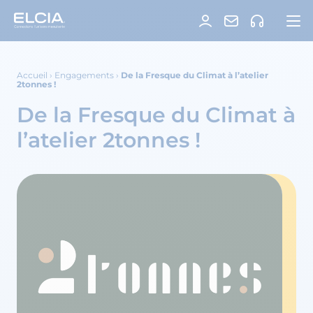
Accueil
›
Engagements
›
De la Fresque du Climat à l’atelier
2tonnes !
De la Fresque du Climat à
l’atelier 2tonnes !