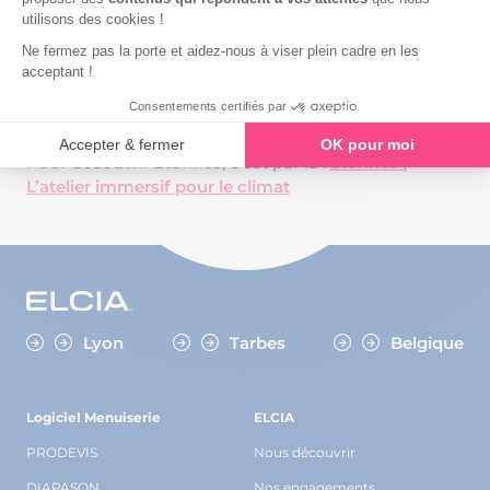
par le fondateur de
Noon Impact
, pour se donner
toutes les chances de réussir le défi et accueillir au
mieux nos futurs talents !
Alors, pourquoi pas vous aussi ?
Pour découvrir 2tonnes, c’est par là :
2tonnes |
L’atelier immersif pour le climat
Lyon
Tarbes
Belgique
Logiciel Menuiserie
ELCIA
PRODEVIS
Nous découvrir
DIAPASON
Nos engagements